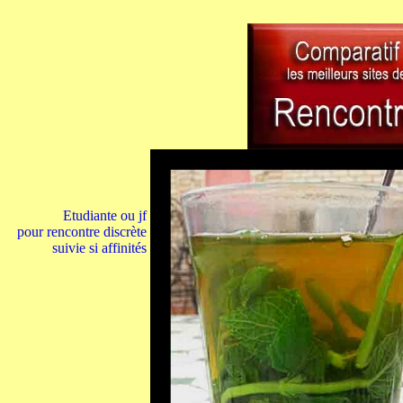
annuaire page photo blanche page jaune
pageblanche
pagejaune yellow page pagesblanches
pagesjaunes
Etudiante ou jf
pour rencontre discrète
suivie si affinités
Maroc hotesse étudiante pour massage
gratuit photo rencontre homme + amour