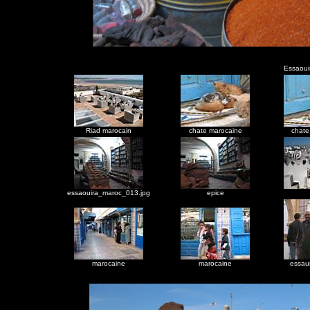
Essaoui
Riad marocain
chate marocaine
chate
essaouira_maroc_013.jpg
epice
marocaine
marocaine
essaui