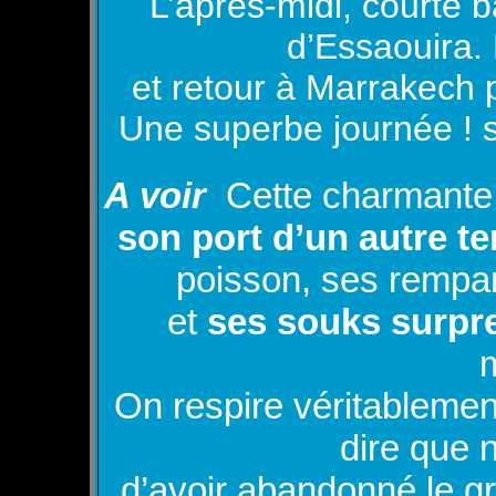
L’après-midi, courte 
d’Essaouira.
et retour à Marrakech p
Une superbe journée ! sa
marosko Marokko 
A voir
Cette charmante v
son port d’un autre 
poisson, ses rempa
et
ses souks surpr
On respire véritableme
dire que 
d’avoir abandonné le g